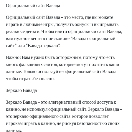
Официальный сайт Вавада
Официальный сайт Вавада – это место, где вы можете
играть в любимые игры, получать бонусы и выигрывать
реальные деньги. Чтобы найти официальный сайт Вавада,
вам нужно ввести в поисковике “Вавада официальный
сайт” или “Вавада зеркало”.
Важно! Вам нужно быть осторожным, потому что есть
много фальшивых сайтов, которые могут похитить ваши
данные. Только используйте официальный сайт Вавада,
чтобы играть безопасно.
Зеркало Вавада
Зеркало Вавада – это альтернативный способ доступа к
казино, не используя официальный сайт. Зеркало Вавада –
это зеркало официального сайта, которое позволяет
игрокам играть в казино, не рискуя безопасностью своих
данных.