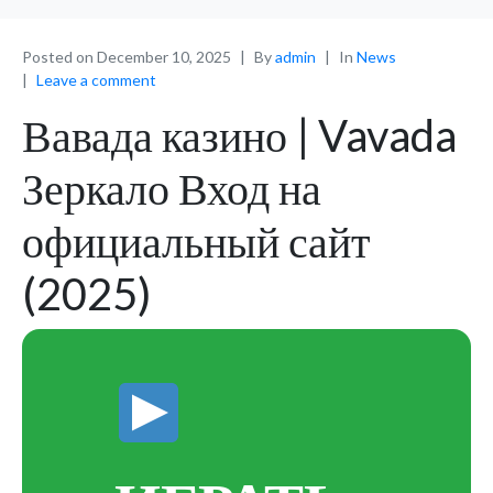
Posted on
December 10, 2025
By
admin
In
News
Leave a comment
Вавада казино | Vavada
Зеркало Вход на
официальный сайт
(2025)