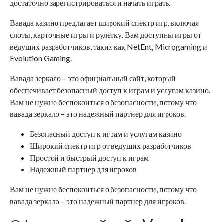
достаточно зарегистрироваться и начать играть.
Вавада казино предлагает широкий спектр игр, включая
слоты, карточные игры и рулетку. Вам доступны игры от
ведущих разработчиков, таких как NetEnt, Microgaming и
Evolution Gaming.
Вавада зеркало – это официальный сайт, который
обеспечивает безопасный доступ к играм и услугам казино.
Вам не нужно беспокоиться о безопасности, потому что
вавада зеркало – это надежный партнер для игроков.
Безопасный доступ к играм и услугам казино
Широкий спектр игр от ведущих разработчиков
Простой и быстрый доступ к играм
Надежный партнер для игроков
Вам не нужно беспокоиться о безопасности, потому что
вавада зеркало – это надежный партнер для игроков.