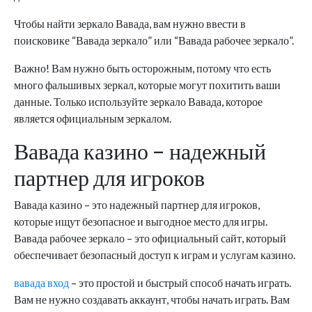
Чтобы найти зеркало Вавада, вам нужно ввести в
поисковике “Вавада зеркало” или “Вавада рабочее зеркало”.
Важно! Вам нужно быть осторожным, потому что есть
много фальшивых зеркал, которые могут похитить ваши
данные. Только используйте зеркало Вавада, которое
является официальным зеркалом.
Вавада казино – надежный
партнер для игроков
Вавада казино – это надежный партнер для игроков,
которые ищут безопасное и выгодное место для игры.
Вавада рабочее зеркало – это официальный сайт, который
обеспечивает безопасный доступ к играм и услугам казино.
вавада вход
– это простой и быстрый способ начать играть.
Вам не нужно создавать аккаунт, чтобы начать играть. Вам