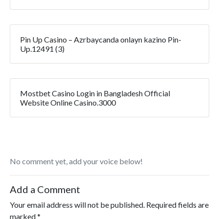
Pin Up Casino – Azrbaycanda onlayn kazino Pin-
Up.12491 (3)
Mostbet Casino Login in Bangladesh Official
Website Online Casino.3000
No comment yet, add your voice below!
Add a Comment
Your email address will not be published.
Required fields are
marked
*