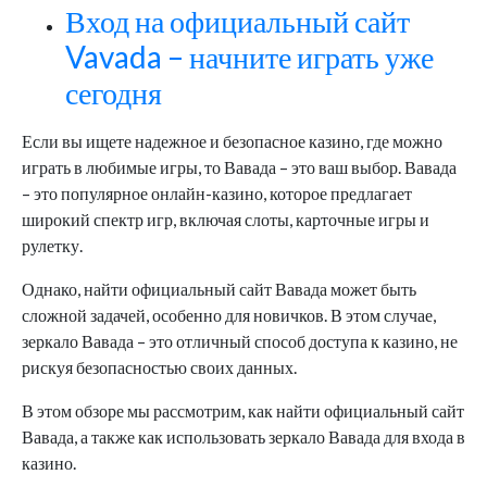
Вход на официальный сайт
Vavada – начните играть уже
сегодня
Если вы ищете надежное и безопасное казино, где можно
играть в любимые игры, то Вавада – это ваш выбор. Вавада
– это популярное онлайн-казино, которое предлагает
широкий спектр игр, включая слоты, карточные игры и
рулетку.
Однако, найти официальный сайт Вавада может быть
сложной задачей, особенно для новичков. В этом случае,
зеркало Вавада – это отличный способ доступа к казино, не
рискуя безопасностью своих данных.
В этом обзоре мы рассмотрим, как найти официальный сайт
Вавада, а также как использовать зеркало Вавада для входа в
казино.