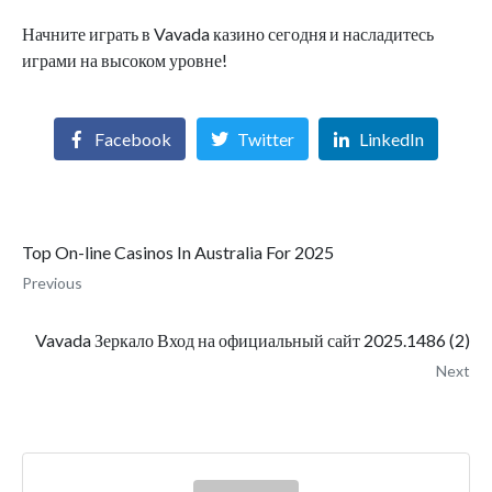
Начните играть в Vavada казино сегодня и насладитесь
играми на высоком уровне!
Facebook
Twitter
LinkedIn
Top On-line Casinos In Australia For 2025
Previous
Vavada Зеркало Вход на официальный сайт 2025.1486 (2)
Next