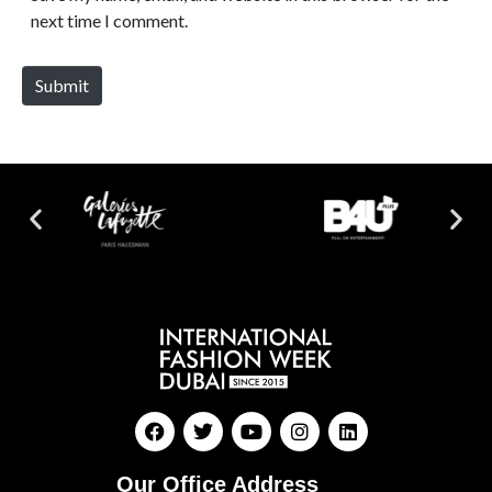
next time I comment.
Submit
Our Office Address