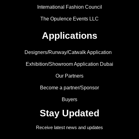
International Fashion Council
The Opulence Events LLC
Applications
Designers/Runway/Catwalk Application
Exhibition/Showroom Application Dubai
Our Partners
Become a partner/Sponsor
Buyers
Stay Updated
Receive latest news and updates