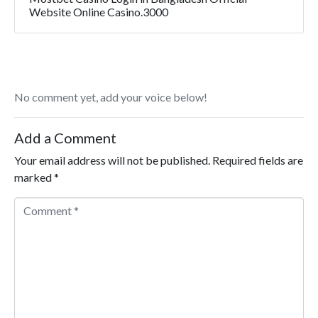
Website Online Casino.3000
No comment yet, add your voice below!
Add a Comment
Your email address will not be published.
Required fields are
marked
*
Comment *