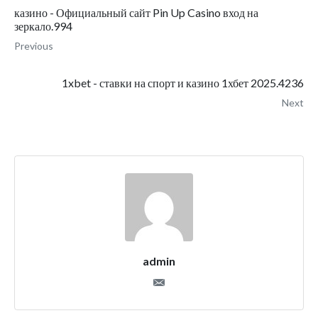
казино - Официальный сайт Pin Up Casino вход на
зеркало.994
Previous
1xbet - ставки на спорт и казино 1хбет 2025.4236
Next
admin