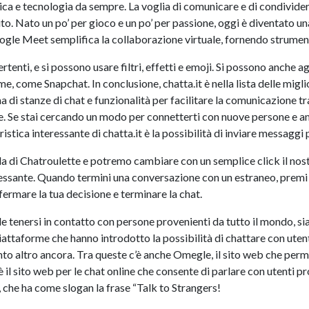
ca e tecnologia da sempre. La voglia di comunicare e di condivider
ito. Nato un po’ per gioco e un po’ per passione, oggi è diventato un
Google Meet semplifica la collaborazione virtuale, fornendo strument
enti, e si possono usare filtri, effetti e emoji. Si possono anche a
e, come Snapchat. In conclusione, chatta.it è nella lista delle miglio
di stanze di chat e funzionalità per facilitare la comunicazione tra 
zie. Se stai cercando un modo per connetterti con nuove persone e am
istica interessante di chatta.it è la possibilità di inviare messaggi pr
uella di Chatroulette e potremo cambiare con un semplice click il n
ssante. Quando termini una conversazione con un estraneo, premi il
fermare la tua decisione e terminare la chat.
ile tenersi in contatto con persone provenienti da tutto il mondo, s
iattaforme che hanno introdotto la possibilità di chattare con utent
nto altro ancora. Tra queste c’è anche Omegle, il sito web che perm
 il sito web per le chat online che consente di parlare con utenti p
t, che ha come slogan la frase “Talk to Strangers!