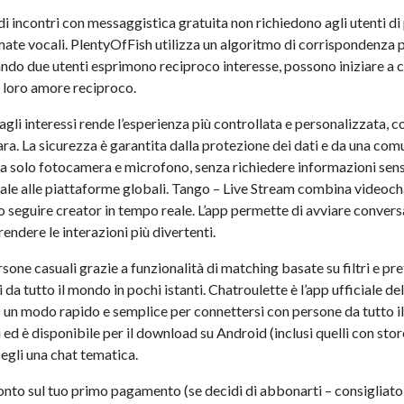
 siti di incontri con messaggistica gratuita non richiedono agli ute
ate vocali. PlentyOfFish utilizza un algoritmo di corrispondenza per
ando due utenti esprimono reciproco interesse, possono iniziare a 
l loro amore reciproco.
e agli interessi rende l’esperienza più controllata e personalizzata,
iara. La sicurezza è garantita dalla protezione dei dati e da una c
solo fotocamera e microfono, senza richiedere informazioni sensib
locale alle piattaforme globali. Tango – Live Stream combina videocha
 o seguire creator in tempo reale. L’app permette di avviare conver
 rendere le interazioni più divertenti.
sone casuali grazie a funzionalità di matching basate su filtri e pr
 da tutto il mondo in pochi istanti. Chatroulette è l’app ufficiale de
 un modo rapido e semplice per connettersi con persone da tutto i
 ed è disponibile per il download su Android (inclusi quelli con st
cegli una chat tematica.
conto sul tuo primo pagamento (se decidi di abbonarti – consigliato