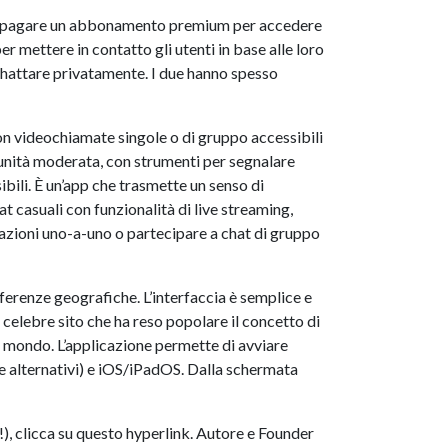
nti di pagare un abbonamento premium per accedere
 mettere in contatto gli utenti in base alle loro
chattare privatamente. I due hanno spesso
 con videochiamate singole o di gruppo accessibili
omunità moderata, con strumenti per segnalare
ili. È un’app che trasmette un senso di
t casuali con funzionalità di live streaming,
sazioni uno-a-uno o partecipare a chat di gruppo
eferenze geografiche. L’interfaccia è semplice e
l celebre sito che ha reso popolare il concetto di
l mondo. L’applicazione permette di avviare
ore alternativi) e iOS/iPadOS. Dalla schermata
!), clicca su questo hyperlink. Autore e Founder