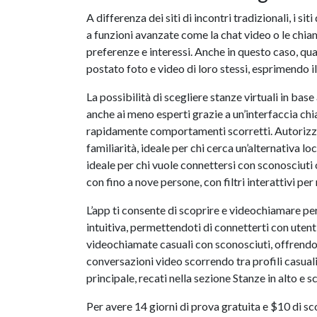
A differenza dei siti di incontri tradizionali, i
a funzioni avanzate come la chat video o le chiam
preferenze e interessi. Anche in questo caso, qu
postato foto e video di loro stessi, esprimendo i
La possibilità di scegliere stanze virtuali in bas
anche ai meno esperti grazie a un’interfaccia ch
rapidamente comportamenti scorretti. Autorizza 
familiarità, ideale per chi cerca un’alternativa 
ideale per chi vuole connettersi con sconosciuti
con fino a nove persone, con filtri interattivi per
L’app ti consente di scoprire e videochiamare per
intuitiva, permettendoti di connetterti con utenti
videochiamate casuali con sconosciuti, offrendo
conversazioni video scorrendo tra profili casuali
principale, recati nella sezione Stanze in alto e s
Per avere 14 giorni di prova gratuita e $10 di s