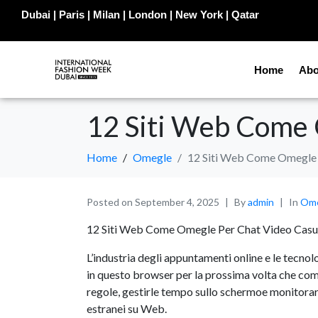
Dubai | Paris | Milan | London | New York | Qatar
Home
Abo
12 Siti Web Come 
Home
Omegle
12 Siti Web Come Omegle 
Posted on
September 4, 2025
By
admin
In
Ome
12 Siti Web Come Omegle Per Chat Video Casu
L’industria degli appuntamenti online e le tecn
in questo browser per la prossima volta che comm
regole, gestirle tempo sullo schermoe monitorare i
estranei su Web.