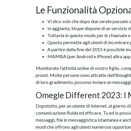
Le Funzionalità Opzion
Vi dico solo che dopo due serate passate s
In aggiunta, Skype dispone di un servizio d
Tuttavia in questo modo per le chiamate 
Questo permette agli utenti di incontrare 
A partire dalla fine del 2015 è possibile i
MAMBA (per Android e iPhone) altra appli
Monitorate l’attività online di vostro figlio, com
pronti. Molte persone sono attratte dall’thought d
di loro gradimento, possono inviare un messaggio
Omegle Different 2023: I M
Dopotutto, per un utente di Internet, al giorno d
comunicazione fluida ed efficace. Tu ed io possi
messaggi, file in messaggistica istantanea e an
modi che offrono agli utenti numerose opportunit