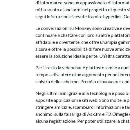
di Informarea, sono un appassionato di informati
mi ha spinto a lanciarmi nel progetto di questo s
segui le istruzioni ricevute tramite hyperlink. 
Le conversazioni su Monkey sono creative e divert
continuare a chattare con loro su altre piattaform
affidabile e divertente, che offre un’ampia gamma 
sicura e offre la possibilità di fare nuove amici
essere la soluzione ideale per te. Un’altra caratter
Per il resto la videochat è piuttosto simile a q
tempo a discutere di un argomento per noi intere
sinistra dello schermo. Premilo di nuovo per con
Negli ultimi anni grazie alla tecnologia è possib
apposite applicazioni e siti web. Sono molte le p
stringere amicizie, scambiarci informazioni e ta
anonimo, sulla falsariga di Ask.fm e F3. Omegle è
alcuna registrazione. Per poter utilizzare la cha