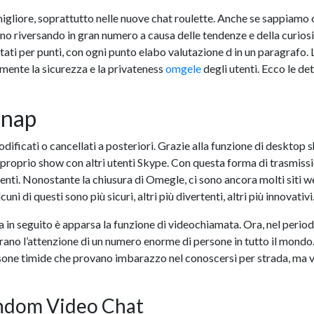
gliore, soprattutto nelle nuove chat roulette. Anche se sappiamo c
no riversando in gran numero a causa delle tendenze e della curiosità
ati per punti, con ogni punto elabo valutazione d in un paragrafo.
mente la sicurezza e la privateness
omgele
degli utenti. Ecco le de
snap
ificati o cancellati a posteriori. Grazie alla funzione di desktop s
 proprio show con altri utenti Skype. Con questa forma di trasmiss
nti. Nonostante la chiusura di Omegle, ci sono ancora molti siti we
i di questi sono più sicuri, altri più divertenti, altri più innovativi
a in seguito è apparsa la funzione di videochiamata. Ora, nel perio
o l’attenzione di un numero enorme di persone in tutto il mondo. È u
ersone timide che provano imbarazzo nel conoscersi per strada, ma 
ndom Video Chat