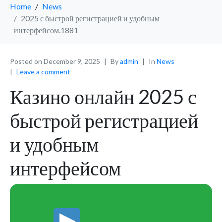
Home
News
2025 с быстрой регистрацией и удобным
интерфейсом.1881
Posted on
December 9, 2025
By
admin
In
News
Leave a comment
Казино онлайн 2025 с
быстрой регистрацией
и удобным
интерфейсом