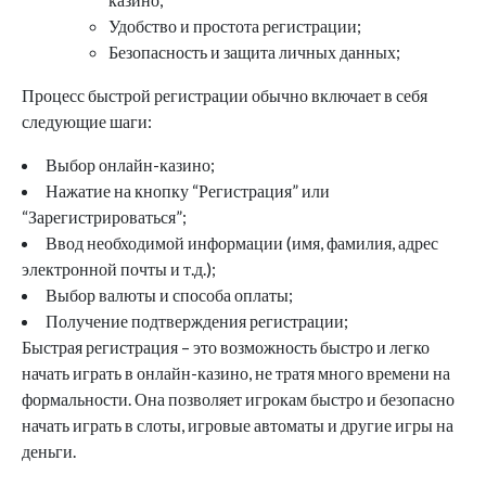
Удобство и простота регистрации;
Безопасность и защита личных данных;
Процесс быстрой регистрации обычно включает в себя
следующие шаги:
Выбор онлайн-казино;
Нажатие на кнопку “Регистрация” или
“Зарегистрироваться”;
Ввод необходимой информации (имя, фамилия, адрес
электронной почты и т.д.);
Выбор валюты и способа оплаты;
Получение подтверждения регистрации;
Быстрая регистрация – это возможность быстро и легко
начать играть в онлайн-казино, не тратя много времени на
формальности. Она позволяет игрокам быстро и безопасно
начать играть в слоты, игровые автоматы и другие игры на
деньги.