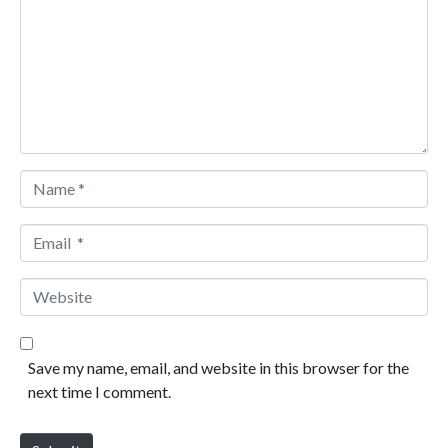
Name *
Email *
Website
Save my name, email, and website in this browser for the
next time I comment.