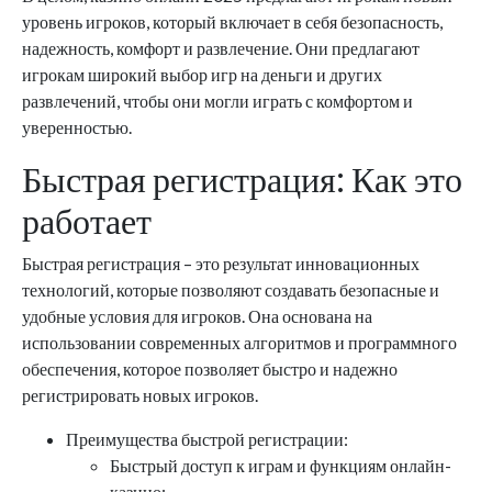
уровень игроков, который включает в себя безопасность,
надежность, комфорт и развлечение. Они предлагают
игрокам широкий выбор игр на деньги и других
развлечений, чтобы они могли играть с комфортом и
уверенностью.
Быстрая регистрация: Как это
работает
Быстрая регистрация – это результат инновационных
технологий, которые позволяют создавать безопасные и
удобные условия для игроков. Она основана на
использовании современных алгоритмов и программного
обеспечения, которое позволяет быстро и надежно
регистрировать новых игроков.
Преимущества быстрой регистрации:
Быстрый доступ к играм и функциям онлайн-
казино;