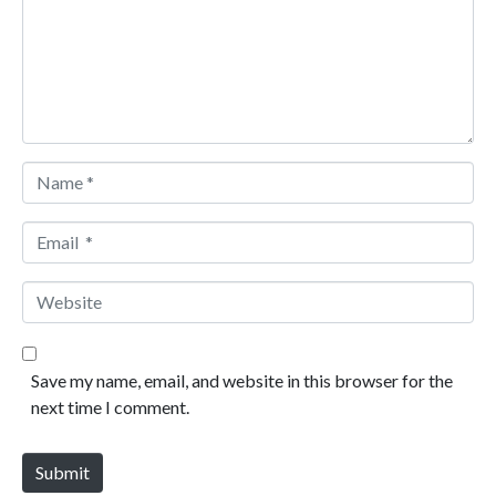
Name *
Email *
Website
Save my name, email, and website in this browser for the
next time I comment.
Submit