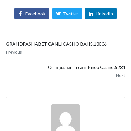
Facebook
Twitter
LinkedIn
GRANDPASHABET CANLI CASNO BAHS.13036
Previous
- Официальный сайт Pinco Casino.5234
Next