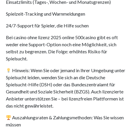
Einsatzlimits (Tages-, Wochen- und Monatsgrenzen)
Spielzeit-Tracking und Warnmeldungen
24/7-Support für Spieler, die Hilfe suchen
Bei casino ohne lizenz 2025 online 500casino gibt es oft
weder eine Support-Option noch eine Möglichkeit, sich
selbst zu begrenzen. Die Folge: erhöhtes Risiko für
Spielsucht.
Hinweis: Wenn Sie oder jemand in Ihrer Umgebung unter
Spielsucht leiden, wenden Sie sich an die Deutsche
Spielsucht-Hilfe (DSH) oder das Bundeszentralamt für
Gesundheit und Soziale Sicherheit (BZGS). Auch lizenzierte
Anbieter unterstützen Sie – bei lizenzfreien Plattformen ist
das nicht gewährleistet.
Auszahlungsraten & Zahlungsmethoden: Was Sie wissen
müssen