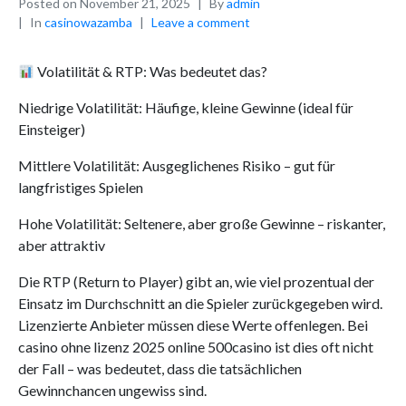
Posted on
November 21, 2025
By
admin
In
casinowazamba
Leave a comment
Volatilität & RTP: Was bedeutet das?
Niedrige Volatilität: Häufige, kleine Gewinne (ideal für
Einsteiger)
Mittlere Volatilität: Ausgeglichenes Risiko – gut für
langfristiges Spielen
Hohe Volatilität: Seltenere, aber große Gewinne – riskanter,
aber attraktiv
Die RTP (Return to Player) gibt an, wie viel prozentual der
Einsatz im Durchschnitt an die Spieler zurückgegeben wird.
Lizenzierte Anbieter müssen diese Werte offenlegen. Bei
casino ohne lizenz 2025 online 500casino ist dies oft nicht
der Fall – was bedeutet, dass die tatsächlichen
Gewinnchancen ungewiss sind.