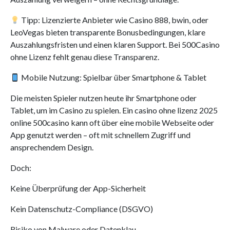
Tipp: Lizenzierte Anbieter wie Casino 888, bwin, oder
LeoVegas bieten transparente Bonusbedingungen, klare
Auszahlungsfristen und einen klaren Support. Bei 500Casino
ohne Lizenz fehlt genau diese Transparenz.
Mobile Nutzung: Spielbar über Smartphone & Tablet
Die meisten Spieler nutzen heute ihr Smartphone oder
Tablet, um im Casino zu spielen. Ein casino ohne lizenz 2025
online 500casino kann oft über eine mobile Webseite oder
App genutzt werden – oft mit schnellem Zugriff und
ansprechendem Design.
Doch:
Keine Überprüfung der App-Sicherheit
Kein Datenschutz-Compliance (DSGVO)
Risiko von Malware oder Datenklau