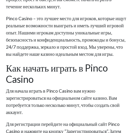
течение нескольких минут.
Pinco Casino – это лучшее место для игроков, которые ищут
реальные возможности выиграть и иметь лучший игровой
опыт. Нашими игрокам доступны уникальные игры,
безопасность и конфиденциальность, промокоды и бонусы,
24/7 поддержка, зеркало и простой вход. Мы уверены, что
вы найдете наше казино идеальным местом для игры.
Как начать играть в Pinco
Casino
Для начала играть в Pinco Casino вам нужно
зарегистрироваться на официальном сайте казино. Вам
потребуется только несколько минут, чтобы создать свой
аккаунт.
Для регистрации перейдите на официальный сайт Pinco
Casino и нажмите на кнопку “Зарегистрироваться”. Затем