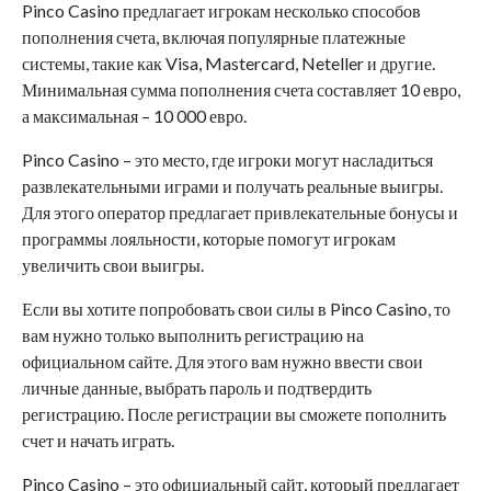
Pinco Casino предлагает игрокам несколько способов
пополнения счета, включая популярные платежные
системы, такие как Visa, Mastercard, Neteller и другие.
Минимальная сумма пополнения счета составляет 10 евро,
а максимальная – 10 000 евро.
Pinco Casino – это место, где игроки могут насладиться
развлекательными играми и получать реальные выигры.
Для этого оператор предлагает привлекательные бонусы и
программы лояльности, которые помогут игрокам
увеличить свои выигры.
Если вы хотите попробовать свои силы в Pinco Casino, то
вам нужно только выполнить регистрацию на
официальном сайте. Для этого вам нужно ввести свои
личные данные, выбрать пароль и подтвердить
регистрацию. После регистрации вы сможете пополнить
счет и начать играть.
Pinco Casino – это официальный сайт, который предлагает