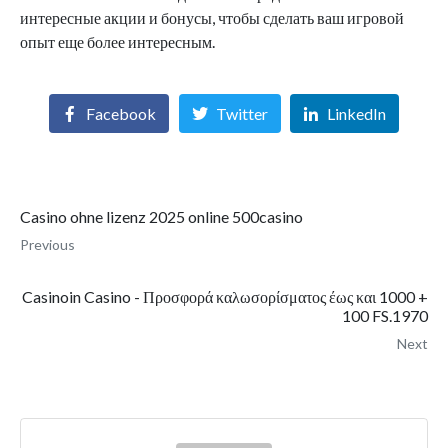
интересные акции и бонусы, чтобы сделать ваш игровой
опыт еще более интересным.
Facebook
Twitter
LinkedIn
Casino ohne lizenz 2025 online 500casino
Previous
Casinoin Casino - Προσφορά καλωσορίσματος έως και 1000 +
100 FS.1970
Next