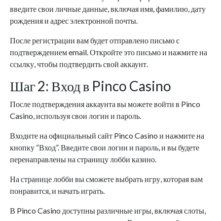
введите свои личные данные, включая имя, фамилию, дату
рождения и адрес электронной почты.
После регистрации вам будет отправлено письмо с
подтверждением email. Откройте это письмо и нажмите на
ссылку, чтобы подтвердить свой аккаунт.
Шаг 2: Вход в Pinco Casino
После подтверждения аккаунта вы можете войти в Pinco
Casino, используя свои логин и пароль.
Входите на официальный сайт Pinco Casino и нажмите на
кнопку “Вход”. Введите свои логин и пароль, и вы будете
перенаправлены на страницу лобби казино.
На странице лобби вы сможете выбрать игру, которая вам
понравится, и начать играть.
В Pinco Casino доступны различные игры, включая слоты,