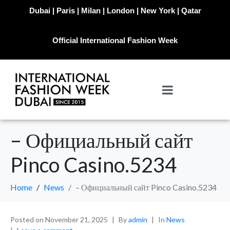
Dubai | Paris | Milan | London | New York | Qatar
Official International Fashion Week
– Официальный сайт
Pinco Casino.5234
Home
News
– Официальный сайт Pinco Casino.5234
Posted on
November 21, 2025
By
admin
In
News