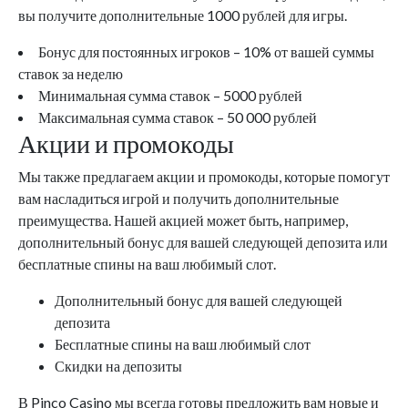
вы получите дополнительные 1000 рублей для игры.
Бонус для постоянных игроков – 10% от вашей суммы
ставок за неделю
Минимальная сумма ставок – 5000 рублей
Максимальная сумма ставок – 50 000 рублей
Акции и промокоды
Мы также предлагаем акции и промокоды, которые помогут
вам насладиться игрой и получить дополнительные
преимущества. Нашей акцией может быть, например,
дополнительный бонус для вашей следующей депозита или
бесплатные спины на ваш любимый слот.
Дополнительный бонус для вашей следующей
депозита
Бесплатные спины на ваш любимый слот
Скидки на депозиты
В Pinco Casino мы всегда готовы предложить вам новые и