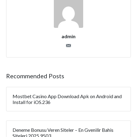
admin
Recommended Posts
Mostbet Casino App Download Apk on Android and
Install for iOS.236
Deneme Bonusu Veren Siteler – En Gvenilir Bahis
Siteleri 2025.9503