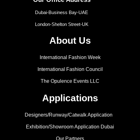
Dubai-Business Bay-UAE
London-Shelton Street-UK
About Us
International Fashion Week
International Fashion Council
The Opulence Events LLC
Applications
Designers/Runway/Catwalk Application
Exhibition/Showroom Application Dubai
Our Partners