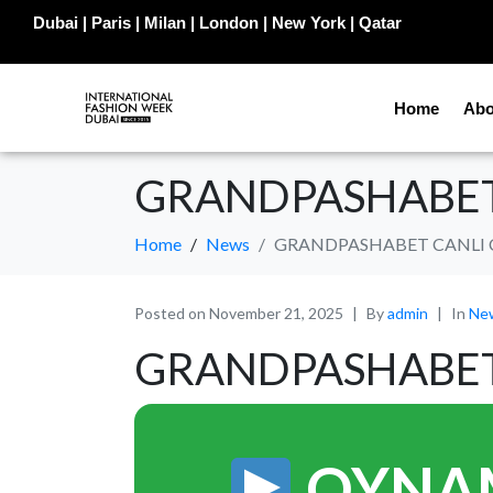
Dubai | Paris | Milan | London | New York | Qatar
Home
Abo
GRANDPASHABET
Home
News
GRANDPASHABET CANLI 
Posted on
November 21, 2025
By
admin
In
Ne
GRANDPASHABET 
OYNA