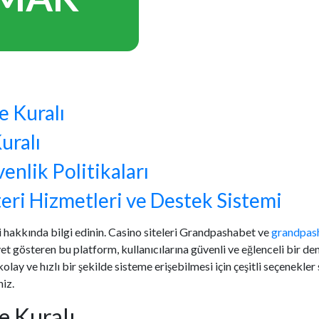
e Kuralı
uralı
enlik Politikaları
ri Hizmetleri ve Destek Sistemi
 hakkında bilgi edinin. Casino siteleri Grandpashabet ve
grandpash
t gösteren bu platform, kullanıcılarına güvenli ve eğlenceli bir d
olay ve hızlı bir şekilde sisteme erişebilmesi için çeşitli seçenekle
niz.
e Kuralı