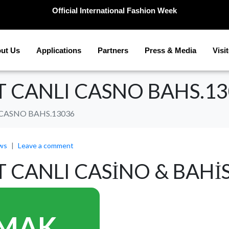
Official International Fashion Week
ut Us
Applications
Partners
Press & Media
Visi
 CANLI CASNO BAHS.13
CASNO BAHS.13036
ws
Leave a comment
CANLI CASİNO & BAHİ
MAK