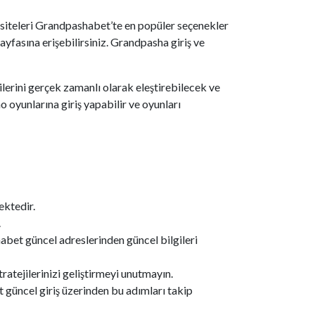
o siteleri Grandpashabet’te en popüler seçenekler
fasına erişebilirsiniz. Grandpasha giriş ve
ilerini gerçek zamanlı olarak eleştirebilecek ve
o oyunlarına giriş yapabilir ve oyunları
ektedir.
.
abet güncel adreslerinden güncel bilgileri
ratejilerinizi geliştirmeyi unutmayın.
t güncel giriş üzerinden bu adımları takip