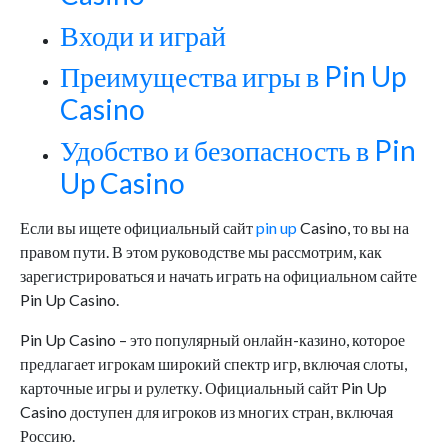
Входи и играй
Преимущества игры в Pin Up
Casino
Удобство и безопасность в Pin
Up Casino
Если вы ищете официальный сайт
pin up
Casino, то вы на
правом пути. В этом руководстве мы рассмотрим, как
зарегистрироваться и начать играть на официальном сайте
Pin Up Casino.
Pin Up Casino – это популярный онлайн-казино, которое
предлагает игрокам широкий спектр игр, включая слоты,
карточные игры и рулетку. Официальный сайт Pin Up
Casino доступен для игроков из многих стран, включая
Россию.