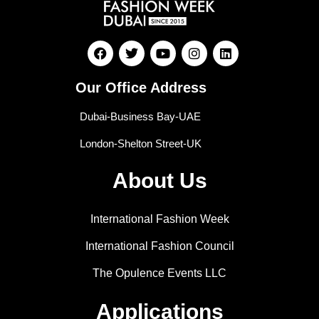
Our Office Address
Dubai-Business Bay-UAE
London-Shelton Street-UK
About Us
International Fashion Week
International Fashion Council
The Opulence Events LLC
Applications