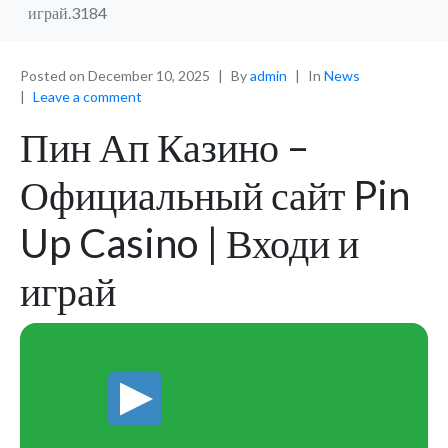
играй.3184
Posted on
December 10, 2025
By
admin
In
News
Leave a comment
Пин Ап Казино –
Официальный сайт Pin
Up Casino | Входи и
играй