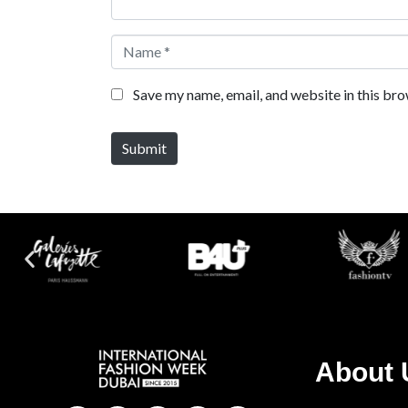
Name *
Save my name, email, and website in this bro
Submit
About 