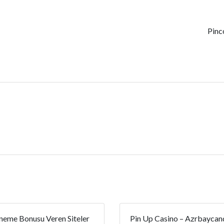
Pinc
eme Bonusu Veren Siteler
Pin Up Casino – Azrbaycan