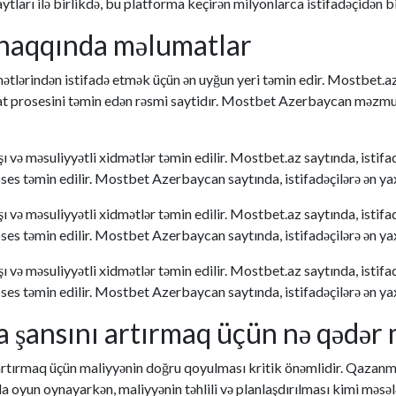
ı ilə birlikdə, bu platforma keçirən milyonlarca istifadəçidən bir
 haqqında məlumatlar
lərindən istifadə etmək üçün ən uyğun yeri təmin edir. Mostbet.az
yat prosesini təmin edən rəsmi saytidır. Mostbet Azerbaycan məzm
 və məsuliyyətli xidmətlər təmin edilir. Mostbet.az saytında, istifa
es təmin edilir. Mostbet Azerbaycan saytında, istifadəçilərə ən yaxş
 və məsuliyyətli xidmətlər təmin edilir. Mostbet.az saytında, istifa
es təmin edilir. Mostbet Azerbaycan saytında, istifadəçilərə ən yaxş
 və məsuliyyətli xidmətlər təmin edilir. Mostbet.az saytında, istifa
es təmin edilir. Mostbet Azerbaycan saytında, istifadəçilərə ən yaxş
şansını artırmaq üçün nə qədər 
rtırmaq üçün maliyyənin doğru qoyulması kritik önəmlidir. Qazanma
da oyun oynayarkən, maliyyənin təhlili və planlaşdırılması kimi məsəl