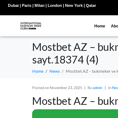
Dubai | Paris | Milan | London | New York | Qatar
Home
Abo
Mostbet AZ – bukm
sayt.18374 (4)
Home
News
Mostbet AZ – bukmeker ve ka
Posted on
November 23, 2025
By
admin
In
Ne
Mostbet AZ – bukm