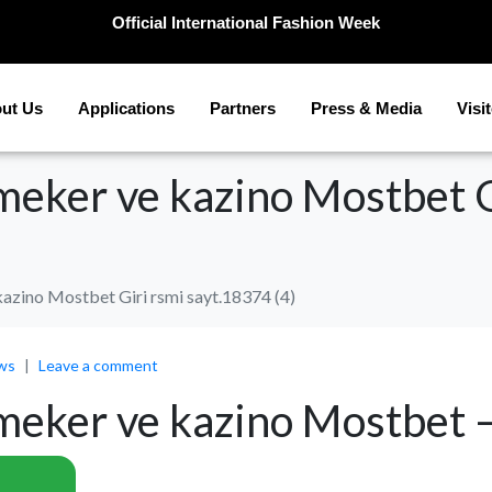
Official International Fashion Week
ut Us
Applications
Partners
Press & Media
Visi
eker ve kazino Mostbet G
zino Mostbet Giri rsmi sayt.18374 (4)
ws
Leave a comment
eker ve kazino Mostbet – 