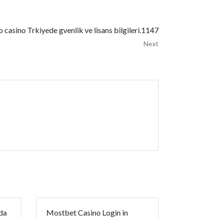
o casino Trkiyede gvenlik ve lisans bilgileri.1147
Next
da
Mostbet Casino Login in