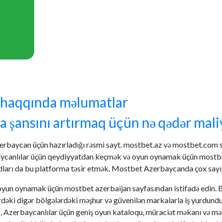
 haqqında məlumatlar
şansını artırmaq üçün nə qədər mali
baycan üçün hazırladığı rəsmi sayt. mostbet.az və mostbet.com sayt
baycanlılar üçün qeydiyyatdan keçmək və oyun oynamak üçün mostbet
 da bu platforma təsir etmək. Mostbet Azerbaycanda çox sayılan 
un oynamak üçün mostbet azerbaijan sayfasından istifadə edin. B
ki digər bölgələrdəki məşhur və güvenilən markalarla iş yurdund
, Azerbaycanlılar üçün geniş oyun kataloqu, müraciət məkanı və məş