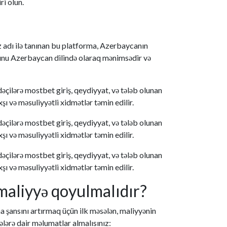
i olun.
 adı ilə tanınan bu platforma, Azerbaycanın
unu Azerbaycan dilində olaraq mənimsədir və
dəçilərə mostbet giriş, qeydiyyat, və tələb olunan
ı və məsuliyyətli xidmətlər təmin edilir.
dəçilərə mostbet giriş, qeydiyyat, və tələb olunan
ı və məsuliyyətli xidmətlər təmin edilir.
dəçilərə mostbet giriş, qeydiyyat, və tələb olunan
ı və məsuliyyətli xidmətlər təmin edilir.
maliyyə qoyulmalıdır?
 şansını artırmaq üçün ilk məsələn, maliyyənin
ələrə dair məlumatlar almalısınız: