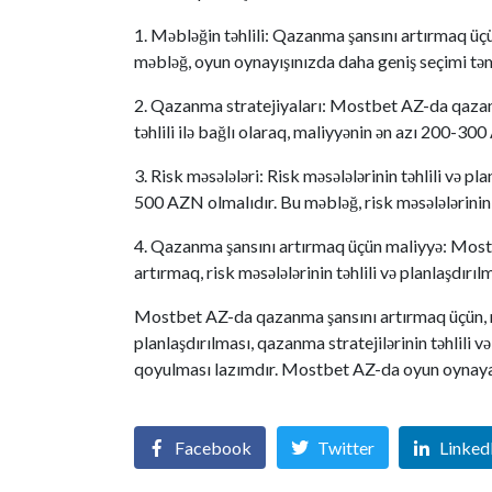
1. Məbləğin təhlili: Qazanma şansını artırmaq üçü
məbləğ, oyun oynayışınızda daha geniş seçimi tə
2. Qazanma stratejiyaları: Mostbet AZ-da qazanma
təhlili ilə bağlı olaraq, maliyyənin ən azı 200-300
3. Risk məsələləri: Risk məsələlərinin təhlili və pl
500 AZN olmalıdır. Bu məbləğ, risk məsələlərinin t
4. Qazanma şansını artırmaq üçün maliyyə: Most
artırmaq, risk məsələlərinin təhlili və planlaşdırılm
Mostbet AZ-da qazanma şansını artırmaq üçün, mali
planlaşdırılması, qazanma stratejilərinin təhlili 
qoyulması lazımdır. Mostbet AZ-da oyun oynayar
Facebook
Twitter
Linked