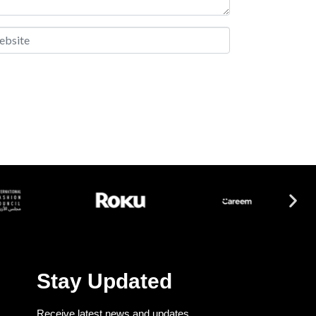
site
Stay Updated
Receive latest news and updates