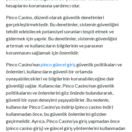
hesaplarını korumasına yardımcı olur.
Pinco Casino, düzenli olarak güvenlik denetimleri
gerçekleştirmektedir. Bu denetimler, sistemin güvenliğini
tehdit edebilecek potansiyel sorunları tespit etmek ve
gidermek için yapılır. Bu denetimler, sistemin güvenliğini
artırmak ve kullanıcıların bilgilerinin ve parasının
korunmasını sağlamak için önemlidir.
Pinco Casino’nun
pinco güncel giriş
güvenlik politikaları ve
önlemleri, kullanıcıların güvenli bir ortamda
oynayabilecekleri ve bilgilerinin korunabileceğine dair
güvenliği sağlar. Kullanıcılar, Pinco Casino’nun güvenlik
politikalarını ve önlemlerini göz önünde bulundurarak,
güvenli bir oyun deneyimi yaşayabilirler. Bu nedenle,
kullanıcılar Pinco Casino’yu indirip (pinco casino indir)
kullanmadan önce, bu güvenlik önlemlerini gözden
geçirmelidir. Ayrıca, Pinco Casino’ya giriş yapmadan önce
(pinco casino giriş) ve güncel giriş yöntemlerini kullanmadan