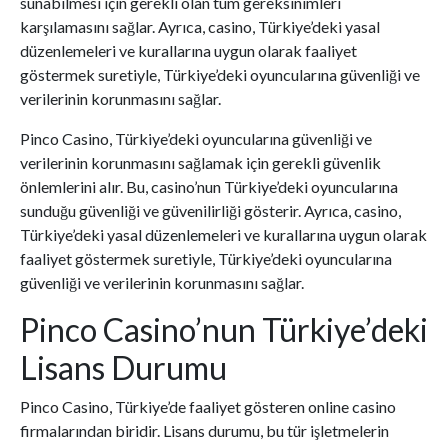
sunabilmesi için gerekli olan tüm gereksinimleri
karşılamasını sağlar. Ayrıca, casino, Türkiye’deki yasal
düzenlemeleri ve kurallarına uygun olarak faaliyet
göstermek suretiyle, Türkiye’deki oyuncularına güvenliği ve
verilerinin korunmasını sağlar.
Pinco Casino, Türkiye’deki oyuncularına güvenliği ve
verilerinin korunmasını sağlamak için gerekli güvenlik
önlemlerini alır. Bu, casino’nun Türkiye’deki oyuncularına
sunduğu güvenliği ve güvenilirliği gösterir. Ayrıca, casino,
Türkiye’deki yasal düzenlemeleri ve kurallarına uygun olarak
faaliyet göstermek suretiyle, Türkiye’deki oyuncularına
güvenliği ve verilerinin korunmasını sağlar.
Pinco Casino’nun Türkiye’deki
Lisans Durumu
Pinco Casino, Türkiye’de faaliyet gösteren online casino
firmalarından biridir. Lisans durumu, bu tür işletmelerin