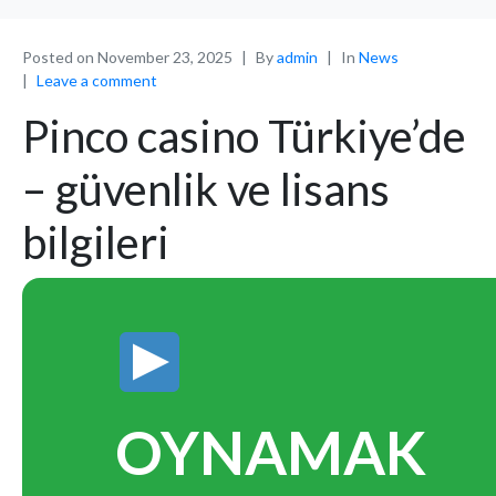
Posted on
November 23, 2025
By
admin
In
News
Leave a comment
Pinco casino Türkiye’de
– güvenlik ve lisans
bilgileri
OYNAMAK