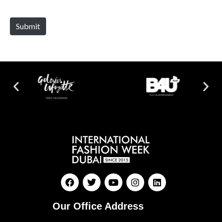
Submit
Our Office Address