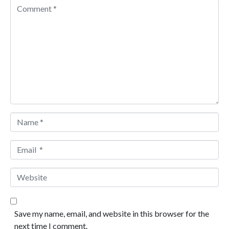
Comment *
Name *
Email *
Website
Save my name, email, and website in this browser for the
next time I comment.