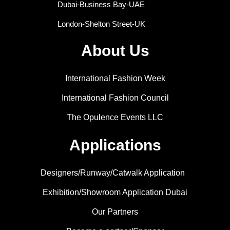
Dubai-Business Bay-UAE
London-Shelton Street-UK
About Us
International Fashion Week
International Fashion Council
The Opulence Events LLC
Applications
Designers/Runway/Catwalk Application
Exhibition/Showroom Application Dubai
Our Partners