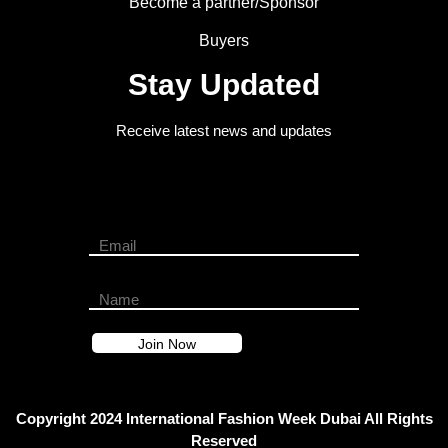
Become a partner/Sponsor
Buyers
Stay Updated
Receive latest news and updates
Copyright 2024 International Fashion Week Dubai All Rights
Reserved