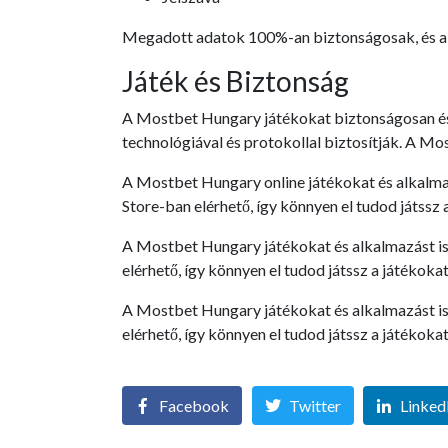
Megadott adatok 100%-an biztonságosak, és a
Játék és Biztonság
A Mostbet Hungary játékokat biztonságosan és ér
technológiával és protokollal biztosítják. A M
A Mostbet Hungary online játékokat és alkalmaz
Store-ban elérhető, így könnyen el tudod játssz
A Mostbet Hungary játékokat és alkalmazást is 
elérhető, így könnyen el tudod játssz a játékok
A Mostbet Hungary játékokat és alkalmazást is 
elérhető, így könnyen el tudod játssz a játékok
Facebook
Twitter
Linked