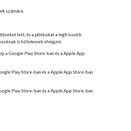
ek számára.
éseket tett, és a játékokat a legfrissebb
osoknak is kötelesnek elvégzni.
app a Google Play Store-ban és a Apple App
Google Play Store-ban és a Apple App Store-ban
Google Play Store-ban és a Apple App Store-ban