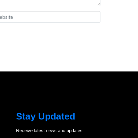
site
Stay Updated
Receive latest news and updates