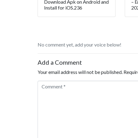
Download Apk on Android and
– E
Install for iOS.236
20
No comment yet, add your voice below!
Add a Comment
Your email address will not be published.
Requir
Comment *