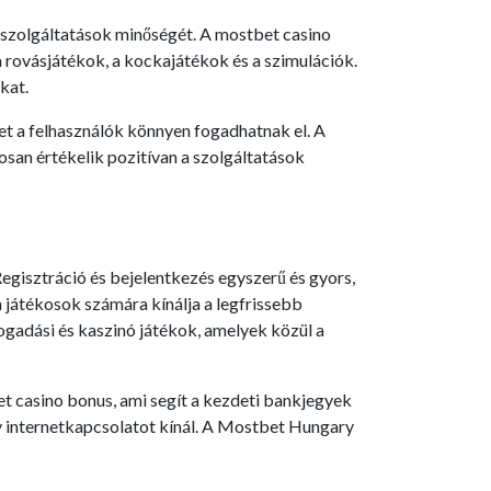
 a szolgáltatások minőségét. A mostbet casino
 rovásjátékok, a kockajátékok és a szimulációk.
kat.
et a felhasználók könnyen fogadhatnak el. A
osan értékelik pozitívan a szolgáltatások
egisztráció és bejelentkezés egyszerű és gyors,
 játékosok számára kínálja a legfrissebb
adási és kaszinó játékok, amelyek közül a
t casino bonus, ami segít a kezdeti bankjegyek
ly internetkapcsolatot kínál. A Mostbet Hungary