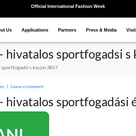
Official International Fashion Week
ut Us
Applications
Partners
Press & Media
Visi
hivatalos sportfogadsi s
 sportfogadsi s kaszin.3857
ws
Leave a comment
hivatalos sportfogadási 
ANI