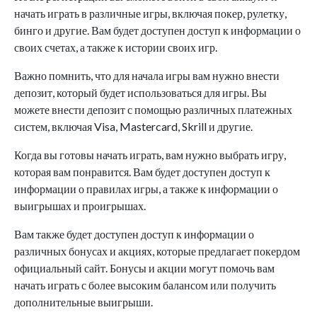
начать играть в различные игры, включая покер, рулетку,
бинго и другие. Вам будет доступен доступ к информации о
своих счетах, а также к истории своих игр.
Важно помнить, что для начала игры вам нужно внести
депозит, который будет использоваться для игры. Вы
можете внести депозит с помощью различных платежных
систем, включая Visa, Mastercard, Skrill и другие.
Когда вы готовы начать играть, вам нужно выбрать игру,
которая вам понравится. Вам будет доступен доступ к
информации о правилах игры, а также к информации о
выигрышах и проигрышах.
Вам также будет доступен доступ к информации о
различных бонусах и акциях, которые предлагает покердом
официальный сайт. Бонусы и акции могут помочь вам
начать играть с более высоким балансом или получить
дополнительные выигрыши.