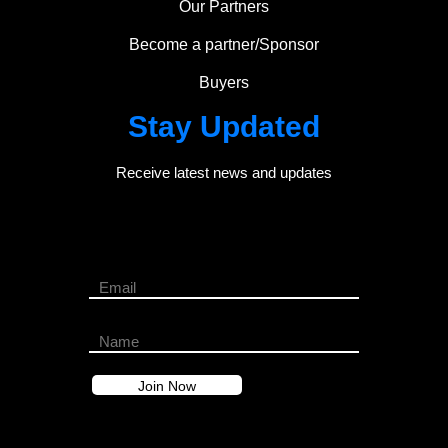
Our Partners
Become a partner/Sponsor
Buyers
Stay Updated
Receive latest news and updates