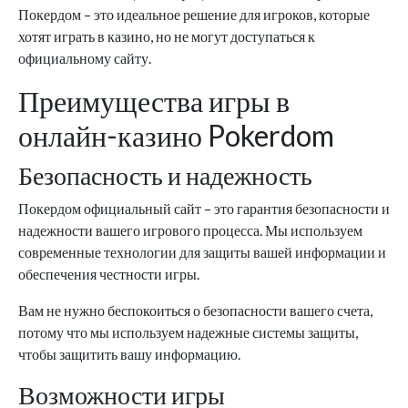
Покердом – это идеальное решение для игроков, которые
хотят играть в казино, но не могут доступаться к
официальному сайту.
Преимущества игры в
онлайн-казино Pokerdom
Безопасность и надежность
Покердом официальный сайт – это гарантия безопасности и
надежности вашего игрового процесса. Мы используем
современные технологии для защиты вашей информации и
обеспечения честности игры.
Вам не нужно беспокоиться о безопасности вашего счета,
потому что мы используем надежные системы защиты,
чтобы защитить вашу информацию.
Возможности игры