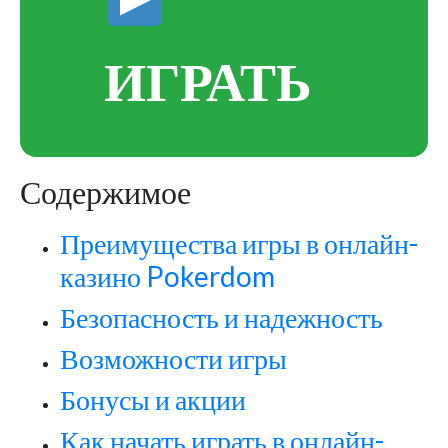
ИГРАТЬ
Содержимое
Преимущества игры в онлайн-
казино Pokerdom
Безопасность и надежность
Возможности игры
Бонусы и акции
Как начать играть в онлайн-