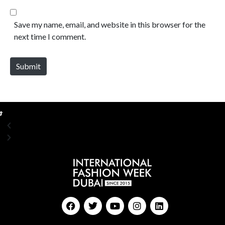
Save my name, email, and website in this browser for the
next time I comment.
Submit