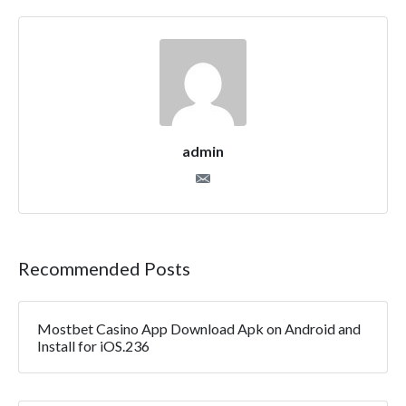
admin
Recommended Posts
Mostbet Casino App Download Apk on Android and
Install for iOS.236