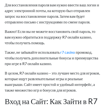
Для восстановления пароля вам нужно ввести ваш логин и
адрес электронной почты, на которую был отправлен
запрос на восстановление пароля. Затем вам будет
отправлено письмо с инструкциями по смене пароля.
Важно! Если вы не можете восстановить свой пароль, то
вам нужно обратиться в поддержку R7 онлайн казино,
чтобы получить помощь.
Также, не забывайте использовать
r7 casino
промокод,
чтобы получить дополнительные бонусы и преимущества
при игре в R7 онлайн казино.
В целом, R7 онлайн казино – это лучшее место для игроков,
которые ищут развлекательные игры и реальные
выигрыши. Сайт имеет простой и удобный интерфейс, а
также множество игр и бонусов для игроков.
Вход на Сайт: Как Зайти в R7