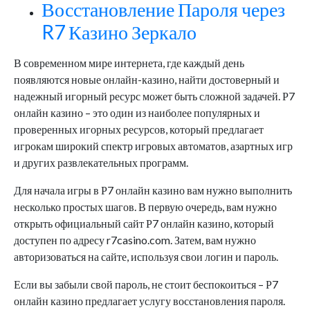
Восстановление Пароля через
R7 Казино Зеркало
В современном мире интернета, где каждый день
появляются новые онлайн-казино, найти достоверный и
надежный игорный ресурс может быть сложной задачей. Р7
онлайн казино – это один из наиболее популярных и
проверенных игорных ресурсов, который предлагает
игрокам широкий спектр игровых автоматов, азартных игр
и других развлекательных программ.
Для начала игры в Р7 онлайн казино вам нужно выполнить
несколько простых шагов. В первую очередь, вам нужно
открыть официальный сайт Р7 онлайн казино, который
доступен по адресу r7casino.com. Затем, вам нужно
авторизоваться на сайте, используя свои логин и пароль.
Если вы забыли свой пароль, не стоит беспокоиться – Р7
онлайн казино предлагает услугу восстановления пароля.