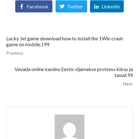
Facebook
Twitter
LinkedIn
Lucky Jet game download how to install the 1Win crash
game on mobile.199
Previous
Vavada online kasiino Eestis vljamakse protsess kiirus ja
tasud.99
Next