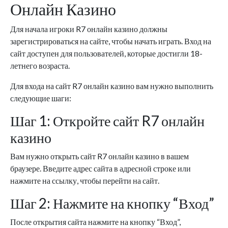
Онлайн Казино
Для начала игроки R7 онлайн казино должны
зарегистрироваться на сайте, чтобы начать играть. Вход на
сайт доступен для пользователей, которые достигли 18-
летнего возраста.
Для входа на сайт R7 онлайн казино вам нужно выполнить
следующие шаги:
Шаг 1: Откройте сайт R7 онлайн
казино
Вам нужно открыть сайт R7 онлайн казино в вашем
браузере. Введите адрес сайта в адресной строке или
нажмите на ссылку, чтобы перейти на сайт.
Шаг 2: Нажмите на кнопку “Вход”
После открытия сайта нажмите на кнопку “Вход”,