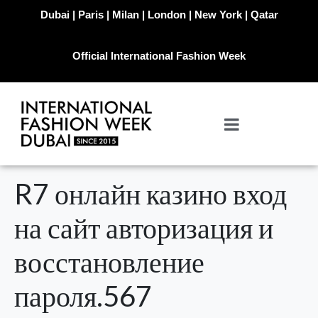
Dubai | Paris | Milan | London | New York | Qatar
Official International Fashion Week
R7 онлайн казино вход
на сайт авторизация и
восстановление
пароля.567