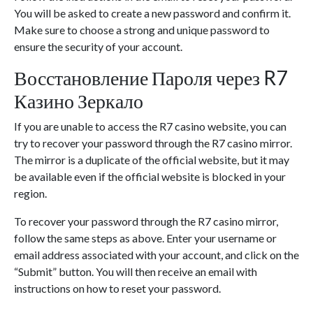
You will be asked to create a new password and confirm it.
Make sure to choose a strong and unique password to
ensure the security of your account.
Восстановление Пароля через R7
Казино Зеркало
If you are unable to access the R7 casino website, you can
try to recover your password through the R7 casino mirror.
The mirror is a duplicate of the official website, but it may
be available even if the official website is blocked in your
region.
To recover your password through the R7 casino mirror,
follow the same steps as above. Enter your username or
email address associated with your account, and click on the
“Submit” button. You will then receive an email with
instructions on how to reset your password.