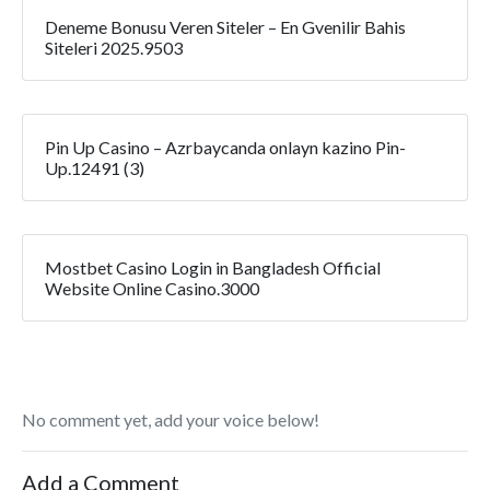
Deneme Bonusu Veren Siteler – En Gvenilir Bahis
Siteleri 2025.9503
Pin Up Casino – Azrbaycanda onlayn kazino Pin-
Up.12491 (3)
Mostbet Casino Login in Bangladesh Official
Website Online Casino.3000
No comment yet, add your voice below!
Add a Comment