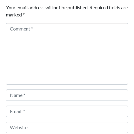
Your email address will not be published.
Required fields are
marked
*
Comment *
Name *
Email *
Website