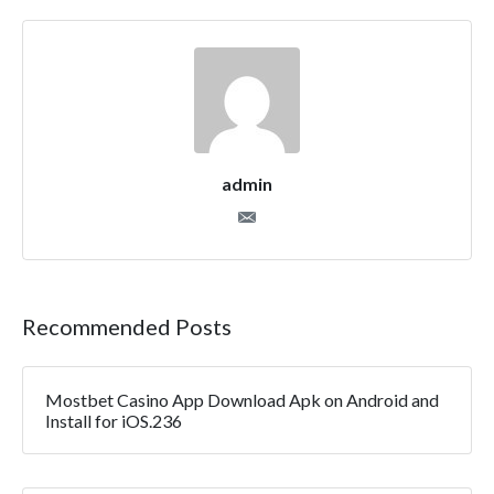
admin
Recommended Posts
Mostbet Casino App Download Apk on Android and
Install for iOS.236