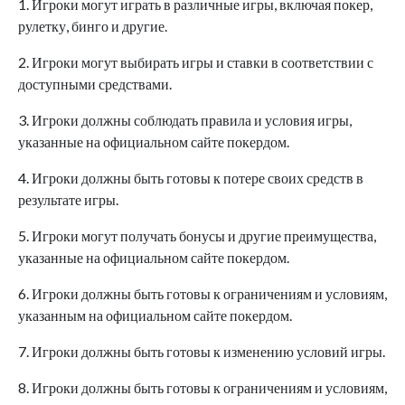
1. Игроки могут играть в различные игры, включая покер,
рулетку, бинго и другие.
2. Игроки могут выбирать игры и ставки в соответствии с
доступными средствами.
3. Игроки должны соблюдать правила и условия игры,
указанные на официальном сайте покердом.
4. Игроки должны быть готовы к потере своих средств в
результате игры.
5. Игроки могут получать бонусы и другие преимущества,
указанные на официальном сайте покердом.
6. Игроки должны быть готовы к ограничениям и условиям,
указанным на официальном сайте покердом.
7. Игроки должны быть готовы к изменению условий игры.
8. Игроки должны быть готовы к ограничениям и условиям,