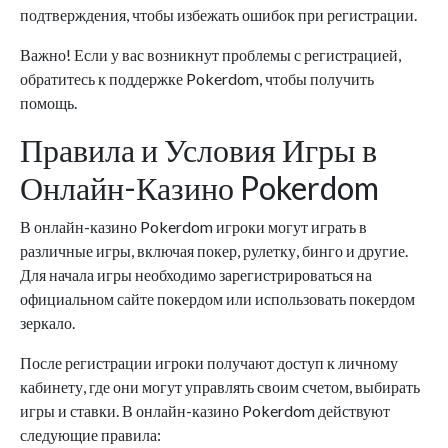
подтверждения, чтобы избежать ошибок при регистрации.
Важно! Если у вас возникнут проблемы с регистрацией,
обратитесь к поддержке Pokerdom, чтобы получить
помощь.
Правила и Условия Игры в
Онлайн-Казино Pokerdom
В онлайн-казино Pokerdom игроки могут играть в
различные игры, включая покер, рулетку, бинго и другие.
Для начала игры необходимо зарегистрироваться на
официальном сайте покердом или использовать покердом
зеркало.
После регистрации игроки получают доступ к личному
кабинету, где они могут управлять своим счетом, выбирать
игры и ставки. В онлайн-казино Pokerdom действуют
следующие правила: