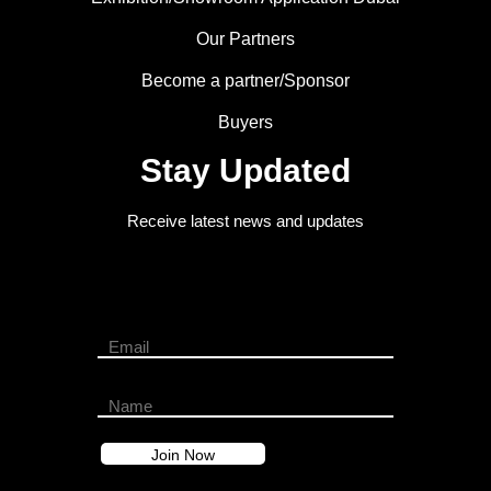
Our Partners
Become a partner/Sponsor
Buyers
Stay Updated
Receive latest news and updates