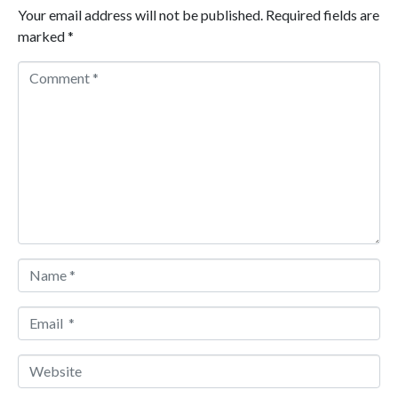
Your email address will not be published.
Required fields are
marked
*
Comment *
Name *
Email *
Website