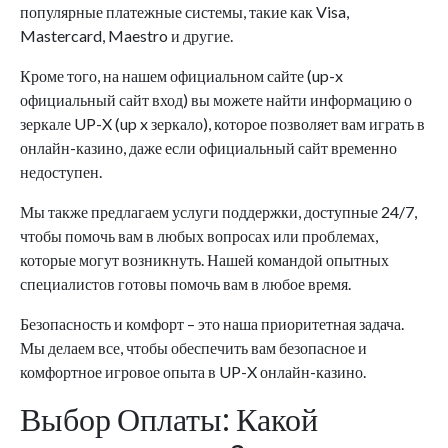
популярные платежные системы, такие как Visa,
Mastercard, Maestro и другие.
Кроме того, на нашем официальном сайте (up-x
официальный сайт вход) вы можете найти информацию о
зеркале UP-X (up x зеркало), которое позволяет вам играть в
онлайн-казино, даже если официальный сайт временно
недоступен.
Мы также предлагаем услуги поддержки, доступные 24/7,
чтобы помочь вам в любых вопросах или проблемах,
которые могут возникнуть. Нашей командой опытных
специалистов готовы помочь вам в любое время.
Безопасность и комфорт – это наша приоритетная задача.
Мы делаем все, чтобы обеспечить вам безопасное и
комфортное игровое опыта в UP-X онлайн-казино.
Выбор Оплаты: Какой