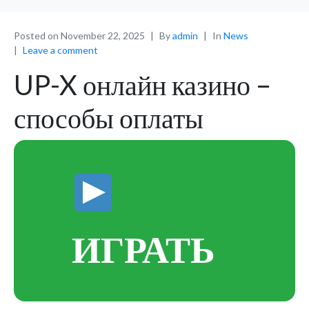
Posted on
November 22, 2025
By
admin
In
News
Leave a comment
UP-X онлайн казино –
способы оплаты
ИГРАТЬ