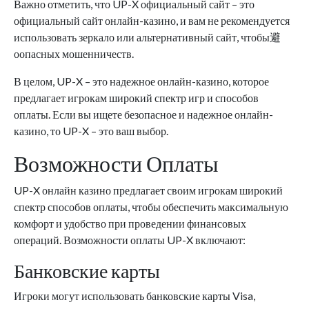
Важно отметить, что UP-X официальный сайт – это
официальный сайт онлайн-казино, и вам не рекомендуется
использовать зеркало или альтернативный сайт, чтобы避
оопасных мошенничеств.
В целом, UP-X – это надежное онлайн-казино, которое
предлагает игрокам широкий спектр игр и способов
оплаты. Если вы ищете безопасное и надежное онлайн-
казино, то UP-X – это ваш выбор.
Возможности Оплаты
UP-X онлайн казино предлагает своим игрокам широкий
спектр способов оплаты, чтобы обеспечить максимальную
комфорт и удобство при проведении финансовых
операций. Возможности оплаты UP-X включают:
Банковские карты
Игроки могут использовать банковские карты Visa,