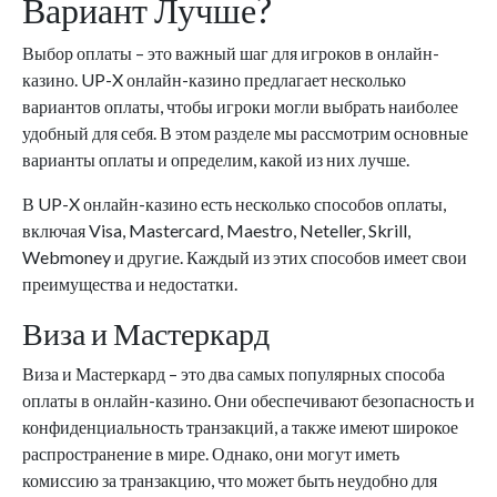
Вариант Лучше?
Выбор оплаты – это важный шаг для игроков в онлайн-
казино. UP-X онлайн-казино предлагает несколько
вариантов оплаты, чтобы игроки могли выбрать наиболее
удобный для себя. В этом разделе мы рассмотрим основные
варианты оплаты и определим, какой из них лучше.
В UP-X онлайн-казино есть несколько способов оплаты,
включая Visa, Mastercard, Maestro, Neteller, Skrill,
Webmoney и другие. Каждый из этих способов имеет свои
преимущества и недостатки.
Виза и Мастеркард
Виза и Мастеркард – это два самых популярных способа
оплаты в онлайн-казино. Они обеспечивают безопасность и
конфиденциальность транзакций, а также имеют широкое
распространение в мире. Однако, они могут иметь
комиссию за транзакцию, что может быть неудобно для