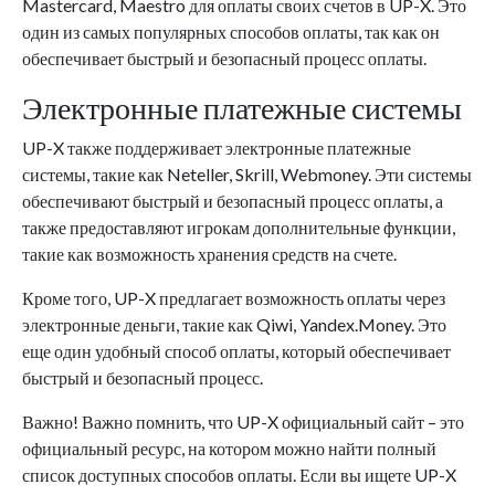
Mastercard, Maestro для оплаты своих счетов в UP-X. Это
один из самых популярных способов оплаты, так как он
обеспечивает быстрый и безопасный процесс оплаты.
Электронные платежные системы
UP-X также поддерживает электронные платежные
системы, такие как Neteller, Skrill, Webmoney. Эти системы
обеспечивают быстрый и безопасный процесс оплаты, а
также предоставляют игрокам дополнительные функции,
такие как возможность хранения средств на счете.
Кроме того, UP-X предлагает возможность оплаты через
электронные деньги, такие как Qiwi, Yandex.Money. Это
еще один удобный способ оплаты, который обеспечивает
быстрый и безопасный процесс.
Важно! Важно помнить, что UP-X официальный сайт – это
официальный ресурс, на котором можно найти полный
список доступных способов оплаты. Если вы ищете UP-X