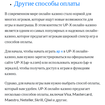
Другие способы оплаты
В современном мире онлайн-казино стало нормой для
многих игроков, которые ищут новые возможности для
игры и выигрыша. В этом контексте UP-X онлайн-казино
является одним из самых популярных и надежных онлайн-
казино, которое предлагает игрокам широкий спектр игр и
способов оплаты.
Для начала, чтобы начать играть
ap x
в UP-X онлайн-
казино, вам нужно зарегистрироваться на официальном
сайте UP-X (up-x.com) или использовать зеркало (up-x
зеркало), чтобы получить доступ к играм и функциям
казино.
Однако, для начала игры вам нужно выбрать способ оплаты,
который вам удобен. UP-X онлайн-казино предлагает
несколько способов оплаты, включая Visa, Mastercard,
Maestro, Neteller, Skrill, Qiwi и другие.