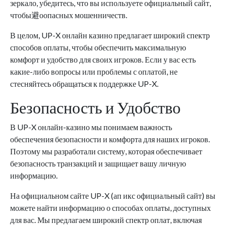
зеркало, убедитесь, что вы используете официальный сайт,
чтобы避оопасных мошенничеств.
В целом, UP-X онлайн казино предлагает широкий спектр
способов оплаты, чтобы обеспечить максимальную
комфорт и удобство для своих игроков. Если у вас есть
какие-либо вопросы или проблемы с оплатой, не
стесняйтесь обращаться к поддержке UP-X.
Безопасность и Удобство
В UP-X онлайн-казино мы понимаем важность
обеспечения безопасности и комфорта для наших игроков.
Поэтому мы разработали систему, которая обеспечивает
безопасность транзакций и защищает вашу личную
информацию.
На официальном сайте UP-X (ап икс официальный сайт) вы
можете найти информацию о способах оплаты, доступных
для вас. Мы предлагаем широкий спектр оплат, включая