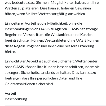
was bedeutet, dass Sie mehr Möglichkeiten haben, um Ihre
Wetten zu platzieren. Dies kann zu höheren Gewinnen
führen, wenn Sie Ihre Wetten sorgfältig auswählen.
Ein weiterer Vorteil ist die Möglichkeit, ohne die
Beschränkungen von OASIS zu agieren. OASIS hat strenge
Regeln und Vorschriften, die Wettanbieter und Kunden
beeinträchtigen können. Wettanbieter ohne OASIS können
diese Regeln umgehen und Ihnen eine bessere Erfahrung
bieten.
Ein wichtiger Aspekt ist auch die Sicherheit. Wettanbieter
ohne OASIS können ihre Kunden besser schützen, indem sie
strengere Sicherheitsstandards einhalten. Dies kann dazu
beitragen, dass Ihre persönlichen Daten und Ihre
Geldtransaktionen sicher sind.
Vorteil
Beschreibung