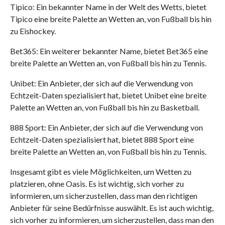
Tipico: Ein bekannter Name in der Welt des Wetts, bietet
Tipico eine breite Palette an Wetten an, von Fußball bis hin
zu Eishockey.
Bet365: Ein weiterer bekannter Name, bietet Bet365 eine
breite Palette an Wetten an, von Fußball bis hin zu Tennis.
Unibet: Ein Anbieter, der sich auf die Verwendung von
Echtzeit-Daten spezialisiert hat, bietet Unibet eine breite
Palette an Wetten an, von Fußball bis hin zu Basketball.
888 Sport: Ein Anbieter, der sich auf die Verwendung von
Echtzeit-Daten spezialisiert hat, bietet 888 Sport eine
breite Palette an Wetten an, von Fußball bis hin zu Tennis.
Insgesamt gibt es viele Möglichkeiten, um Wetten zu
platzieren, ohne Oasis. Es ist wichtig, sich vorher zu
informieren, um sicherzustellen, dass man den richtigen
Anbieter für seine Bedürfnisse auswählt. Es ist auch wichtig,
sich vorher zu informieren, um sicherzustellen, dass man den