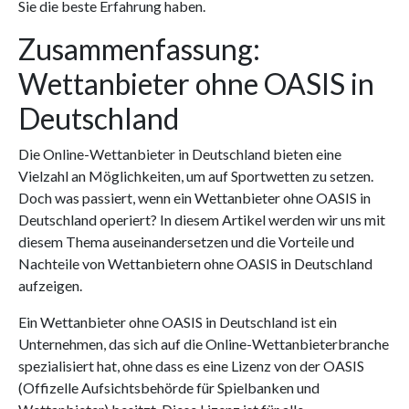
Sie die beste Erfahrung haben.
Zusammenfassung:
Wettanbieter ohne OASIS in
Deutschland
Die Online-Wettanbieter in Deutschland bieten eine
Vielzahl an Möglichkeiten, um auf Sportwetten zu setzen.
Doch was passiert, wenn ein Wettanbieter ohne OASIS in
Deutschland operiert? In diesem Artikel werden wir uns mit
diesem Thema auseinandersetzen und die Vorteile und
Nachteile von Wettanbietern ohne OASIS in Deutschland
aufzeigen.
Ein Wettanbieter ohne OASIS in Deutschland ist ein
Unternehmen, das sich auf die Online-Wettanbieterbranche
spezialisiert hat, ohne dass es eine Lizenz von der OASIS
(Offizelle Aufsichtsbehörde für Spielbanken und