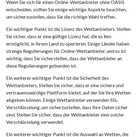
Wenn Sie sich für einen Online-Wettanbieter ohne OASIS
entscheiden, sollten Sie einige wichtige Aspekte beachten,
um sicherzustellen, dass Sie die richtige Wahl treffen.
Ein wichtiger Punkt ist die Lizenz des Wettanbieters. Stellen
Sie sicher, dass er eine gültige Lizenz hat, die es ihm
ermöglicht, in Ihrem Land zu operieren. Einige Länder haben
strenge Regulierungen für Online-Wettanbieter, und es ist
wichtig, dass Sie sicherstellen, dass der Wettanbieter an
diese Regulierungen gebunden ist.
Ein weiterer wichtiger Punkt ist die Sicherheit des
Wettanbieters. Stellen Sie sicher, dass er eine sichere und
vertrauenswürdige Plattform bietet, auf der Sie Ihre Wetten
abgeben können. Einige Wettanbieter verwenden SSL-
Verschlüsselung, um sicherzustellen, dass Ihre Daten sicher
sind. Stellen Sie sicher, dass der Wettanbieter eine solche
Verschlüsselung verwendet.
Ein weiterer wichtiger Punkt ist die Auswahl an Wetten, die