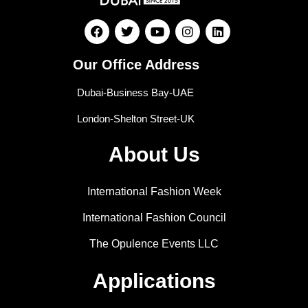
Our Office Address
Dubai-Business Bay-UAE
London-Shelton Street-UK
About Us
International Fashion Week
International Fashion Council
The Opulence Events LLC
Applications