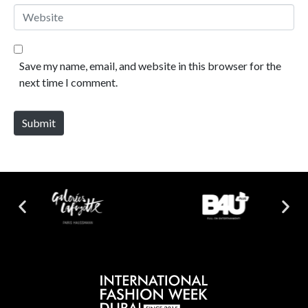
Website
Save my name, email, and website in this browser for the
next time I comment.
Submit