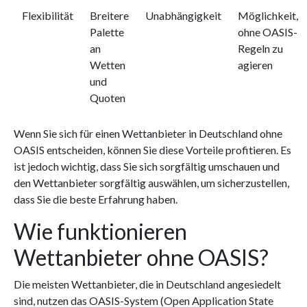
Flexibilität
Breitere
Unabhängigkeit
Möglichkeit,
Palette
ohne OASIS-
an
Regeln zu
Wetten
agieren
und
Quoten
Wenn Sie sich für einen Wettanbieter in Deutschland ohne
OASIS entscheiden, können Sie diese Vorteile profitieren. Es
ist jedoch wichtig, dass Sie sich sorgfältig umschauen und
den Wettanbieter sorgfältig auswählen, um sicherzustellen,
dass Sie die beste Erfahrung haben.
Wie funktionieren
Wettanbieter ohne OASIS?
Die meisten Wettanbieter, die in Deutschland angesiedelt
sind, nutzen das OASIS-System (Open Application State